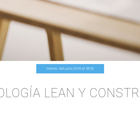
Viernes 3rd junio 2016
at
09
:
52
LOGÍA LEAN Y CONST