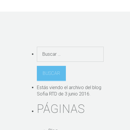
B
u
s
c
a
r
Estás viendo el archivo del blog
:
Sofia RTD
de 3 junio 2016.
PÁGINAS