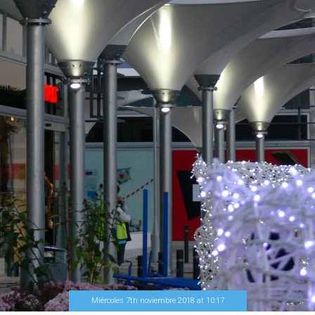
Miércoles 7th noviembre 2018
at
10
:
17