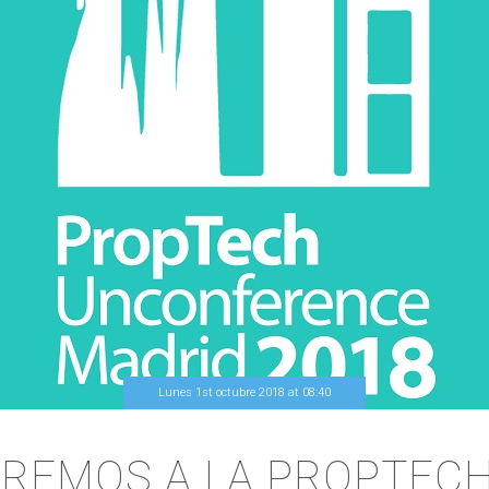
Lunes 1st octubre 2018
at
08
:
40
TIREMOS A LA PROPTE