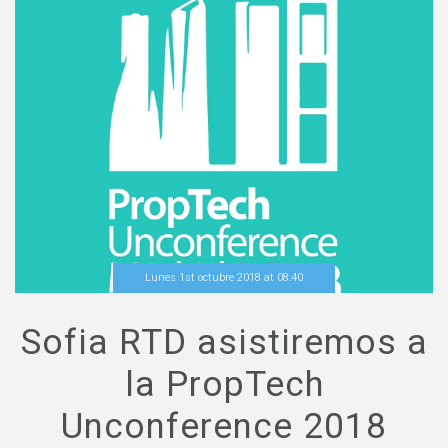
Lunes 1st octubre 2018
at
08
:
40
Sofia RTD asistiremos a
la PropTech
Unconference 2018