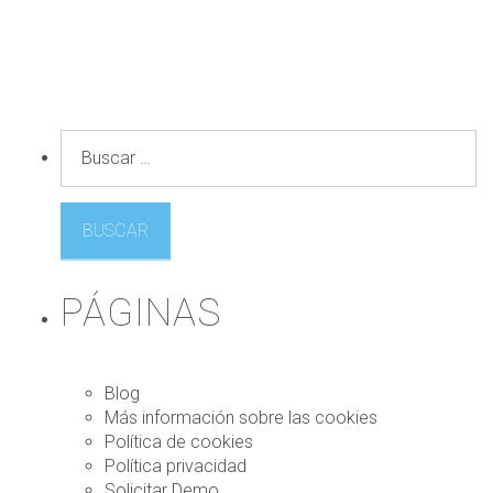
B
u
s
c
a
r
:
PÁGINAS
Blog
Más información sobre las cookies
Política de cookies
Política privacidad
Solicitar Demo