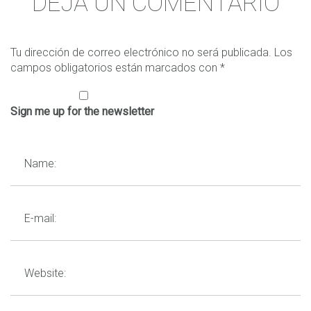
DEJA UN COMENTARIO
Este tipo de iniciativas son un punto de inflexión para este
sector, ya que ayudan a acabar de completar los
actores
Tu dirección de correo electrónico no será publicada.
Los
que componemos este sector
y ver qué
campos se van a
campos obligatorios están marcados con
*
desarrollar
en los próximos años.
Sign me up for the newsletter