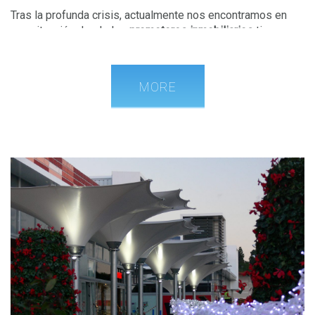
Tras la profunda crisis, actualmente nos encontramos en
una situación donde los
promotores inmobiliarios
tienen
que estar cada día más
profesionalizados
para poder llevar
un
control en tiempo real
de cada una de las promociones
que se desarrollan, tanto individualmente como dentro de la
MORE
cartera correspondiente, y
no perder el control del estado
en todos los aspectos sensibles de las mismas.