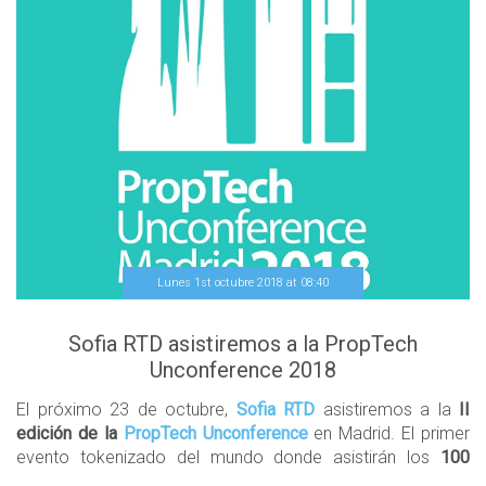
Lunes 1st octubre 2018
at
08
:
40
Sofia RTD asistiremos a la PropTech
Unconference 2018
El próximo 23 de octubre,
Sofia RTD
asistiremos a la
II
edición de la
PropTech Unconference
en Madrid. El primer
evento tokenizado del mundo donde asistirán los
100
CEOs más innovadores del sector
, y se potenciará la