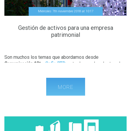
Miércoles 7th noviembre 2018
at
10
:
17
Gestión de activos para una empresa
patrimonial
Son muchos los temas que abordamos desde
Comunicación 10t
y
Sofia RTD
, entre los cuales destaca la
gestión de activos
. Entre la multitud de clientes que nos
han encomendado esta tarea, resaltan un
cliente de
Plataforma de subasta de Activos
y otro perteneciente al
MORE
sector de la alimentación
.