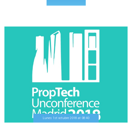
Lunes 1st octubre 2018
at
08
:
40