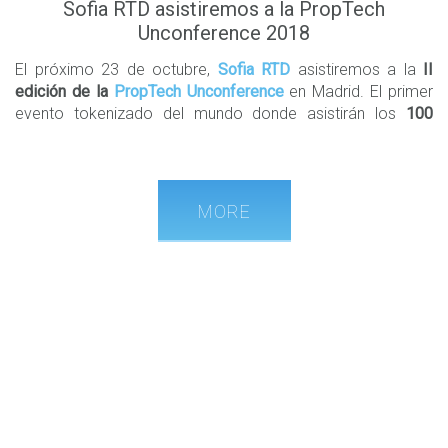
Sofia RTD asistiremos a la PropTech
Unconference 2018
El próximo 23 de octubre,
Sofia RTD
asistiremos a la
II
edición de la
PropTech Unconference
en Madrid. El primer
evento tokenizado del mundo donde asistirán los
100
CEOs más innovadores del sector
, y se potenciará la
innovación y el desarrollo del sector inmobiliario
.
En esta edición participarán
representantes
de
MORE
ecosistemas PropTech
internacionales
, firmarán la
alianza
Europea
durante el encuentro y compartirán
información de
otros mercados
.
El objetivo de esta Unfonference es construir un
ecosistema fomentando colaboraciones
a través de un
networking
y conocer las nuevas tecnologías que se están
aplicando al sector para mejorar y reducir costes.
Durante el último año, el
sector ProTech ha crecido un 120%
en España
pasando de 107 startups en mayo del 2017 a