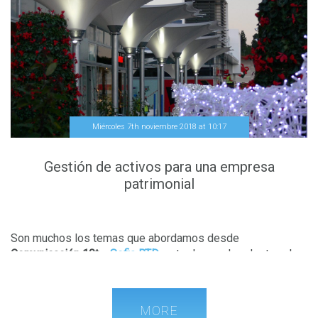
Miércoles 7th noviembre 2018
at
10
:
17
Gestión de activos para una empresa
patrimonial
Son muchos los temas que abordamos desde
Comunicación 10t
y
Sofia RTD
, entre los cuales destaca la
gestión de activos
. Entre la multitud de clientes que nos
han encomendado esta tarea, resaltan un
cliente de
Plataforma de subasta de Activos
y otro perteneciente al
MORE
sector de la alimentación
.