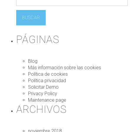
u
s
c
a
r
:
PÁGINAS
Blog
Más información sobre las cookies
Política de cookies
Política privacidad
Solicitar Demo
Privacy Policy
Maintenance page
ARCHIVOS
noviembre 2018