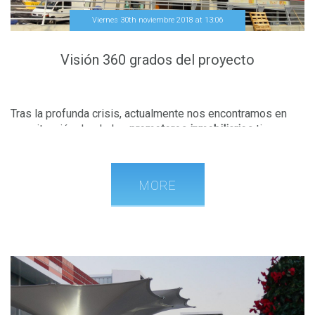
Viernes 30th noviembre 2018
at
13
:
06
Visión 360 grados del proyecto
Tras la profunda crisis, actualmente nos encontramos en
una situación donde los
promotores inmobiliarios
tienen
que estar cada día más
profesionalizados
para poder llevar
un
control en tiempo real
de cada una de las promociones
que se desarrollan, tanto individualmente como dentro de la
MORE
cartera correspondiente, y
no perder el control del estado
en todos los aspectos sensibles de las mismas.