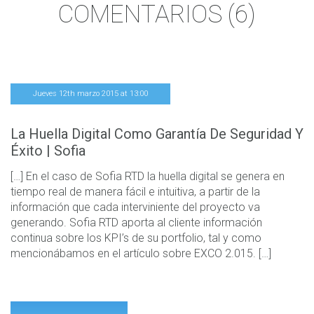
236 en 2018.
COMENTARIOS (6)
La
directora de las Unconference en Finnovating
, Laura Ruiz,
destaca que el “sector PropTech ofrece a las
empresas
tradicionales
la oportunidad de
no desaparecer
” y que
durante el próximo año se prevé un crecimiento de más de
3000 empleados.
Jueves 12th marzo 2015 at 13:00
Este tipo de iniciativas son un punto de inflexión para este
La Huella Digital Como Garantía De Seguridad Y
sector, ya que ayudan a acabar de completar los
actores
Éxito | Sofia
que componemos este sector
y ver qué
campos se van a
desarrollar
en los próximos años.
[…] En el caso de Sofia RTD la huella digital se genera en
tiempo real de manera fácil e intuitiva, a partir de la
información que cada interviniente del proyecto va
generando. Sofia RTD aporta al cliente información
continua sobre los KPI’s de su portfolio, tal y como
mencionábamos en el artículo sobre EXCO 2.015. […]